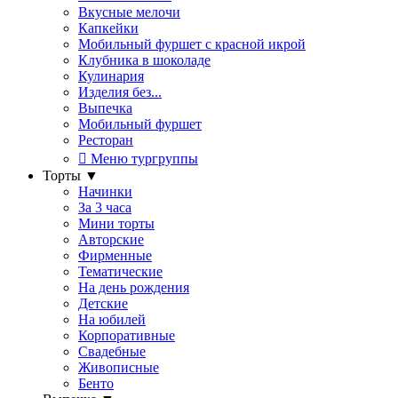
Вкусные мелочи
Капкейки
Мобильный фуршет с красной икрой
Клубника в шоколаде
Кулинария
Изделия без...
Выпечка
Мобильный фуршет
Ресторан
Меню тургруппы
Торты
▼
Начинки
За 3 часа
Мини торты
Авторские
Фирменные
Тематические
На день рождения
Детские
На юбилей
Корпоративные
Свадебные
Живописные
Бенто