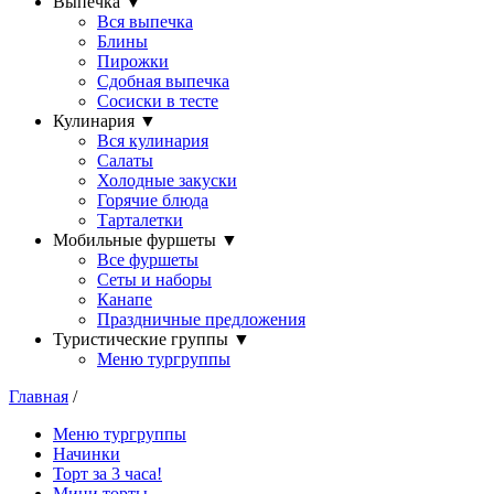
Выпечка
▼
Вся выпечка
Блины
Пирожки
Сдобная выпечка
Сосиски в тесте
Кулинария
▼
Вся кулинария
Салаты
Холодные закуски
Горячие блюда
Тарталетки
Мобильные фуршеты
▼
Все фуршеты
Сеты и наборы
Канапе
Праздничные предложения
Туристические группы
▼
Меню тургруппы
Главная
/
Меню тургруппы
Начинки
Торт за 3 часа!
Мини торты