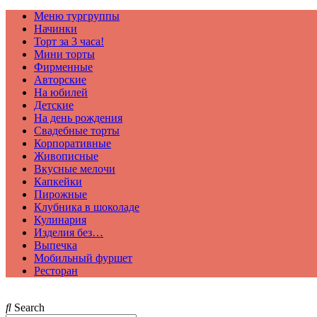
Меню тургруппы
Начинки
Торт за 3 часа!
Мини торты
Фирменные
Авторские
На юбилей
Детские
На день рождения
Свадебные торты
Корпоративные
Живописные
Вкусные мелочи
Капкейки
Пирожные
Клубника в шоколаде
Кулинария
Изделия без…
Выпечка
Мобильный фуршет
Ресторан
Search