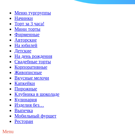
Меню тургруппы
Начинки
Торт за 3 часа!
Мини торты
Фирменные
Авторские
На юбилей
Детские
На день рождения
Свадебные торты
Корпоративные
Живописные
Вкусные мелочи
Капкейки
Пирожные
Клубника в шоколаде
Кулинария
Изделия без…
Выпечка
Мобильный фуршет
Ресторан
Menu