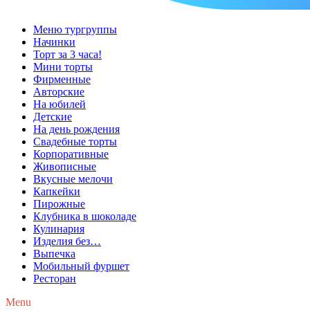
Меню тургруппы
Начинки
Торт за 3 часа!
Мини торты
Фирменные
Авторские
На юбилей
Детские
На день рождения
Свадебные торты
Корпоративные
Живописные
Вкусные мелочи
Капкейки
Пирожные
Клубника в шоколаде
Кулинария
Изделия без…
Выпечка
Мобильный фуршет
Ресторан
Menu