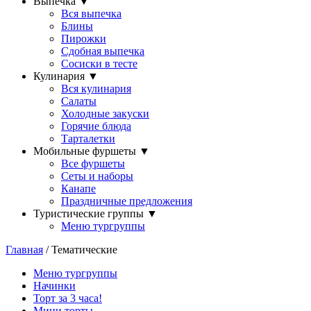
Выпечка
▼
Вся выпечка
Блины
Пирожки
Сдобная выпечка
Сосиски в тесте
Кулинария
▼
Вся кулинария
Салаты
Холодные закуски
Горячие блюда
Тарталетки
Мобильные фуршеты
▼
Все фуршеты
Сеты и наборы
Канапе
Праздничные предложения
Туристические группы
▼
Меню тургруппы
Главная
/ Тематические
Меню тургруппы
Начинки
Торт за 3 часа!
Мини торты