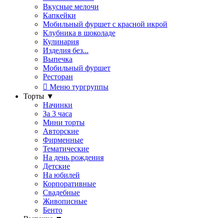
Вкусные мелочи
Капкейки
Мобильный фуршет с красной икрой
Клубника в шоколаде
Кулинария
Изделия без...
Выпечка
Мобильный фуршет
Ресторан
Меню тургруппы
Торты
▼
Начинки
За 3 часа
Мини торты
Авторские
Фирменные
Тематические
На день рождения
Детские
На юбилей
Корпоративные
Свадебные
Живописные
Бенто