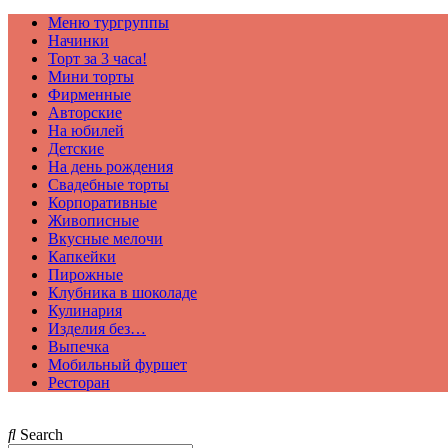
Меню тургруппы
Начинки
Торт за 3 часа!
Мини торты
Фирменные
Авторские
На юбилей
Детские
На день рождения
Свадебные торты
Корпоративные
Живописные
Вкусные мелочи
Капкейки
Пирожные
Клубника в шоколаде
Кулинария
Изделия без…
Выпечка
Мобильный фуршет
Ресторан
Search