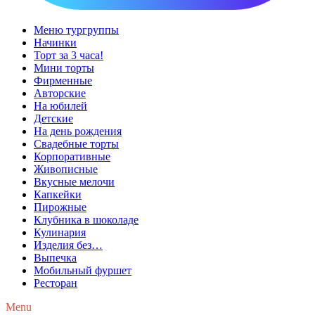
Меню тургруппы
Начинки
Торт за 3 часа!
Мини торты
Фирменные
Авторские
На юбилей
Детские
На день рождения
Свадебные торты
Корпоративные
Живописные
Вкусные мелочи
Капкейки
Пирожные
Клубника в шоколаде
Кулинария
Изделия без…
Выпечка
Мобильный фуршет
Ресторан
Menu