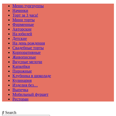
Меню тургруппы
Начинки
Торт за 3 часа!
Мини торты
Фирменные
Авторские
На юбилей
Детские
На день рождения
Свадебные торты
Корпоративные
Живописные
Вкусные мелочи
Капкейки
Пирожные
Клубника в шоколаде
Кулинария
Изделия без…
Выпечка
Мобильный фуршет
Ресторан
Search