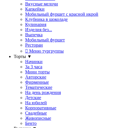
Вкусные мелочи
Капкейки
Мобильный фуршет с красной икрой
Клубника в шоколаде
Кулинария
Изделия без...
Выпечка
Мобильный фуршет
Ресторан
Меню тургруппы
Торты
▼
Начинки
За 3 часа
Мини торты
Авторские
Фирменные
Тематические
На день рождения
Детские
На юбилей
Корпоративные
Свадебные
Живописные
Бенто