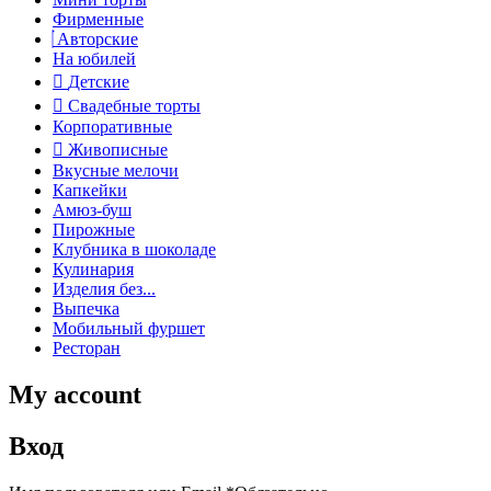
Фирменные
Авторские
На юбилей
Детские
Свадебные торты
Корпоративные
Живописные
Вкусные мелочи
Капкейки
Амюз-буш
Пирожные
Клубника в шоколаде
Кулинария
Изделия без...
Выпечка
Мобильный фуршет
Ресторан
My account
Вход