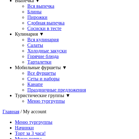
Выпечка
▼
Вся выпечка
Блины
Пирожки
Сдобная выпечка
Сосиски в тесте
Кулинария
▼
Вся кулинария
Салаты
Холодные закуски
Горячие блюда
Тарталетки
Мобильные фуршеты
▼
Все фуршеты
Сеты и наборы
Канапе
Праздничные предложения
Туристические группы
▼
Меню тургруппы
Главная
/ My account
Меню тургруппы
Начинки
Торт за 3 часа!
Мини торты