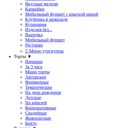
Вкусные мелочи
Капкейки
Мобильный фуршет с красной икрой
Клубника в шоколаде
Кулинария
Изделия без...
Выпечка
Мобильный фуршет
Ресторан
Меню тургруппы
Торты
▼
Начинки
За 3 часа
Мини торты
Авторские
Фирменные
Тематические
На день рождения
Детские
На юбилей
Корпоративные
Свадебные
Живописные
Бенто