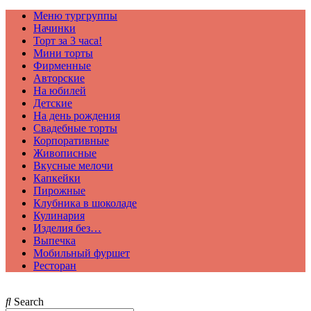
Меню тургруппы
Начинки
Торт за 3 часа!
Мини торты
Фирменные
Авторские
На юбилей
Детские
На день рождения
Свадебные торты
Корпоративные
Живописные
Вкусные мелочи
Капкейки
Пирожные
Клубника в шоколаде
Кулинария
Изделия без…
Выпечка
Мобильный фуршет
Ресторан
Search