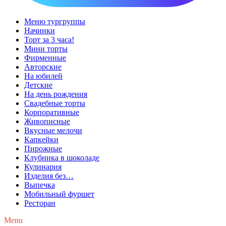
Меню тургруппы
Начинки
Торт за 3 часа!
Мини торты
Фирменные
Авторские
На юбилей
Детские
На день рождения
Свадебные торты
Корпоративные
Живописные
Вкусные мелочи
Капкейки
Пирожные
Клубника в шоколаде
Кулинария
Изделия без…
Выпечка
Мобильный фуршет
Ресторан
Menu