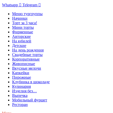
Whatsapp
Telegram
Меню тургруппы
Начинки
Торт за 3 часа!
Мини торты
Фирменные
Авторские
На юбилей
Детские
На день рождения
Свадебные торты
Корпоративные
Живописные
Вкусные мелочи
Капкейки
Пирожные
Клубника в шоколаде
Кулинария
Изделия без…
Выпечка
Мобильный фуршет
Ресторан