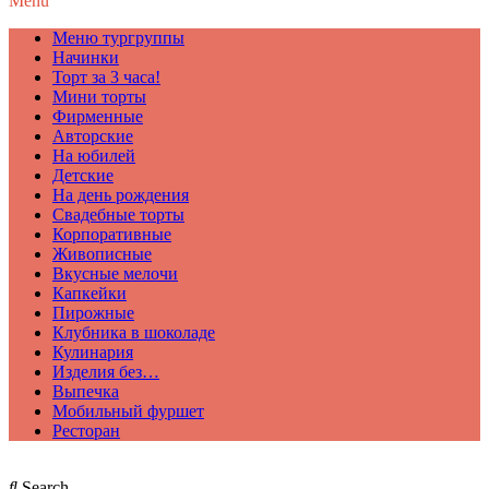
Menu
Меню тургруппы
Начинки
Торт за 3 часа!
Мини торты
Фирменные
Авторские
На юбилей
Детские
На день рождения
Свадебные торты
Корпоративные
Живописные
Вкусные мелочи
Капкейки
Пирожные
Клубника в шоколаде
Кулинария
Изделия без…
Выпечка
Мобильный фуршет
Ресторан
Search