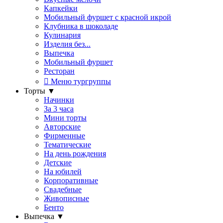
Капкейки
Мобильный фуршет с красной икрой
Клубника в шоколаде
Кулинария
Изделия без...
Выпечка
Мобильный фуршет
Ресторан
Меню тургруппы
Торты
▼
Начинки
За 3 часа
Мини торты
Авторские
Фирменные
Тематические
На день рождения
Детские
На юбилей
Корпоративные
Свадебные
Живописные
Бенто
Выпечка
▼