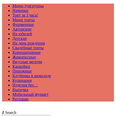
Меню тургруппы
Начинки
Торт за 3 часа!
Мини торты
Фирменные
Авторские
На юбилей
Детские
На день рождения
Свадебные торты
Корпоративные
Живописные
Вкусные мелочи
Капкейки
Пирожные
Клубника в шоколаде
Кулинария
Изделия без…
Выпечка
Мобильный фуршет
Ресторан
Search