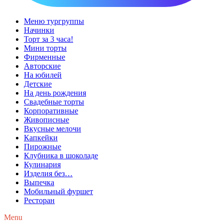
Меню тургруппы
Начинки
Торт за 3 часа!
Мини торты
Фирменные
Авторские
На юбилей
Детские
На день рождения
Свадебные торты
Корпоративные
Живописные
Вкусные мелочи
Капкейки
Пирожные
Клубника в шоколаде
Кулинария
Изделия без…
Выпечка
Мобильный фуршет
Ресторан
Menu