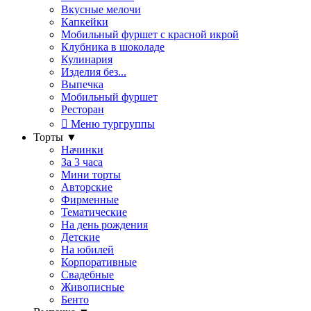
Вкусные мелочи
Капкейки
Мобильный фуршет с красной икрой
Клубника в шоколаде
Кулинария
Изделия без...
Выпечка
Мобильный фуршет
Ресторан
Меню тургруппы
Торты
▼
Начинки
За 3 часа
Мини торты
Авторские
Фирменные
Тематические
На день рождения
Детские
На юбилей
Корпоративные
Свадебные
Живописные
Бенто