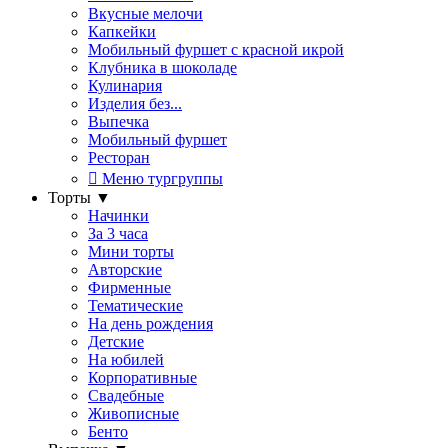
Вкусные мелочи
Капкейки
Мобильный фуршет с красной икрой
Клубника в шоколаде
Кулинария
Изделия без...
Выпечка
Мобильный фуршет
Ресторан
Меню тургруппы
Торты
▼
Начинки
За 3 часа
Мини торты
Авторские
Фирменные
Тематические
На день рождения
Детские
На юбилей
Корпоративные
Свадебные
Живописные
Бенто