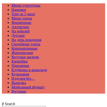
Меню тургруппы
Начинки
Торт за 3 часа!
Мини торты
Фирменные
Авторские
На юбилей
Детские
На день рождения
Свадебные торты
Корпоративные
Живописные
Вкусные мелочи
Капкейки
Пирожные
Клубника в шоколаде
Кулинария
Изделия без…
Выпечка
Мобильный фуршет
Ресторан
Search