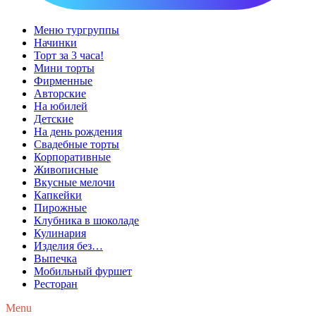
Меню тургруппы
Начинки
Торт за 3 часа!
Мини торты
Фирменные
Авторские
На юбилей
Детские
На день рождения
Свадебные торты
Корпоративные
Живописные
Вкусные мелочи
Капкейки
Пирожные
Клубника в шоколаде
Кулинария
Изделия без…
Выпечка
Мобильный фуршет
Ресторан
Menu