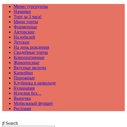
Меню тургруппы
Начинки
Торт за 3 часа!
Мини торты
Фирменные
Авторские
На юбилей
Детские
На день рождения
Свадебные торты
Корпоративные
Живописные
Вкусные мелочи
Капкейки
Пирожные
Клубника в шоколаде
Кулинария
Изделия без…
Выпечка
Мобильный фуршет
Ресторан
Search