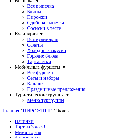
Выпечка
▼
Вся выпечка
Блины
Пирожки
Сдобная выпечка
Сосиски в тесте
Кулинария
▼
Вся кулинария
Салаты
Холодные закуски
Горячие блюда
Тарталетки
Мобильные фуршеты
▼
Все фуршеты
Сеты и наборы
Канапе
Праздничные предложения
Туристические группы
▼
Меню тургруппы
Главная
/
ПИРОЖНЫЕ
/ Эклер
Начинки
Торт за 3 часа!
Мини торты
Фирменные