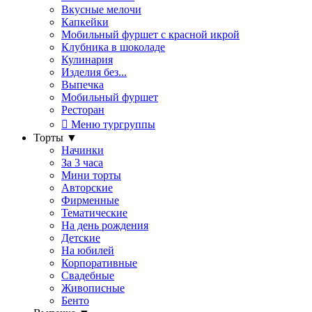
Вкусные мелочи
Капкейки
Мобильный фуршет с красной икрой
Клубника в шоколаде
Кулинария
Изделия без...
Выпечка
Мобильный фуршет
Ресторан
Меню тургруппы
Торты
▼
Начинки
За 3 часа
Мини торты
Авторские
Фирменные
Тематические
На день рождения
Детские
На юбилей
Корпоративные
Свадебные
Живописные
Бенто