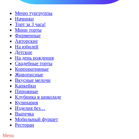
Меню тургруппы
Начинки
Торт за 3 часа!
Мини торты
Фирменные
Авторские
На юбилей
Детские
На день рождения
Свадебные торты
Корпоративные
Живописные
Вкусные мелочи
Капкейки
Пирожные
Клубника в шоколаде
Кулинария
Изделия без…
Выпечка
Мобильный фуршет
Ресторан
Menu