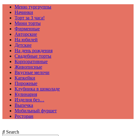
Меню тургруппы
Начинки
Торт за 3 часа!
Мини торты
Фирменные
Авторские
На юбилей
Детские
На день рождения
Свадебные торты
Корпоративные
Живописные
Вкусные мелочи
Капкейки
Пирожные
Клубника в шоколаде
Кулинария
Изделия без…
Выпечка
Мобильный фуршет
Ресторан
Search