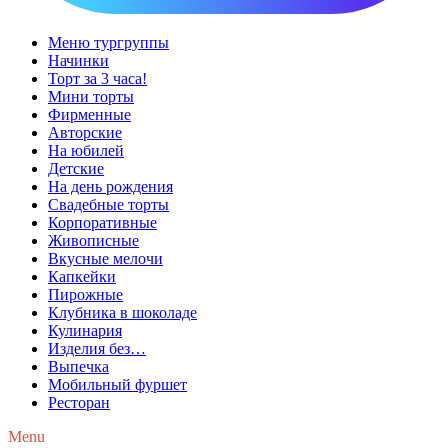
Меню тургруппы
Начинки
Торт за 3 часа!
Мини торты
Фирменные
Авторские
На юбилей
Детские
На день рождения
Свадебные торты
Корпоративные
Живописные
Вкусные мелочи
Капкейки
Пирожные
Клубника в шоколаде
Кулинария
Изделия без…
Выпечка
Мобильный фуршет
Ресторан
Menu