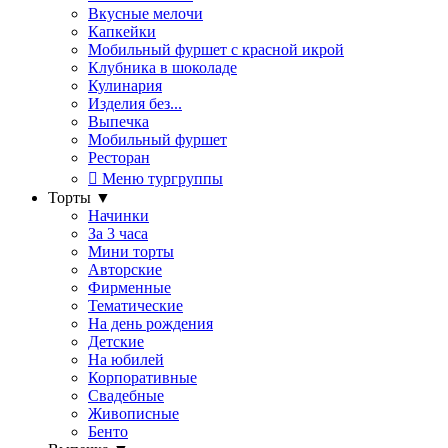
Вкусные мелочи
Капкейки
Мобильный фуршет с красной икрой
Клубника в шоколаде
Кулинария
Изделия без...
Выпечка
Мобильный фуршет
Ресторан
Меню тургруппы
Торты
▼
Начинки
За 3 часа
Мини торты
Авторские
Фирменные
Тематические
На день рождения
Детские
На юбилей
Корпоративные
Свадебные
Живописные
Бенто