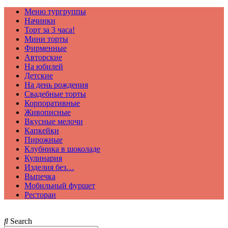
Меню тургруппы
Начинки
Торт за 3 часа!
Мини торты
Фирменные
Авторские
На юбилей
Детские
На день рождения
Свадебные торты
Корпоративные
Живописные
Вкусные мелочи
Капкейки
Пирожные
Клубника в шоколаде
Кулинария
Изделия без…
Выпечка
Мобильный фуршет
Ресторан
Search