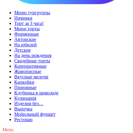
Меню тургруппы
Начинки
Торт за 3 часа!
Мини торты
Фирменные
Авторские
На юбилей
Детские
На день рождения
Свадебные торты
Корпоративные
Живописные
Вкусные мелочи
Капкейки
Пирожные
Клубника в шоколаде
Кулинария
Изделия без…
Выпечка
Мобильный фуршет
Ресторан
Menu