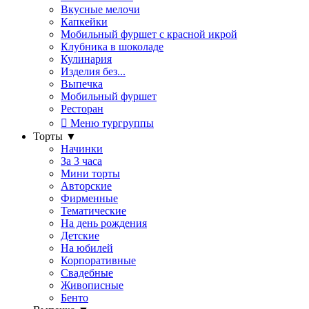
Вкусные мелочи
Капкейки
Мобильный фуршет с красной икрой
Клубника в шоколаде
Кулинария
Изделия без...
Выпечка
Мобильный фуршет
Ресторан
Меню тургруппы
Торты
▼
Начинки
За 3 часа
Мини торты
Авторские
Фирменные
Тематические
На день рождения
Детские
На юбилей
Корпоративные
Свадебные
Живописные
Бенто