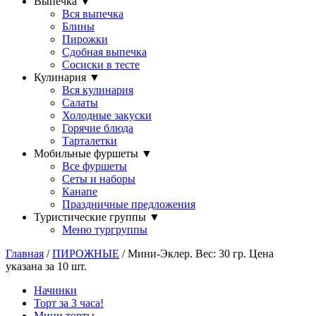
Выпечка
▼
Вся выпечка
Блины
Пирожки
Сдобная выпечка
Сосиски в тесте
Кулинария
▼
Вся кулинария
Салаты
Холодные закуски
Горячие блюда
Тарталетки
Мобильные фуршеты
▼
Все фуршеты
Сеты и наборы
Канапе
Праздничные предложения
Туристические группы
▼
Меню тургруппы
Главная
/
ПИРОЖНЫЕ
/ Мини-Эклер. Вес: 30 гр. Цена
указана за 10 шт.
Начинки
Торт за 3 часа!
Мини торты