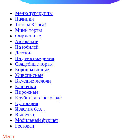
Меню тургруппы
Начинки
Торт за 3 часа!
Мини торты
Фирменные
Авторские
На юбилей
Детские
На день рождения
Свадебные торты
Корпоративные
Живописные
Вкусные мелочи
Капкейки
Пирожные
Клубника в шоколаде
Кулинария
Изделия без…
Выпечка
Мобильный фуршет
Ресторан
Menu