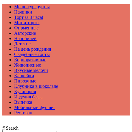
Меню тургруппы
Начинки
Торт за 3 часа!
Мини торты
Фирменные
Авторские
На юбилей
Детские
На день рождения
Свадебные торты
Корпоративные
Живописные
Вкусные мелочи
Капкейки
Пирожные
Клубника в шоколаде
Кулинария
Изделия без…
Выпечка
Мобильный фуршет
Ресторан
Search