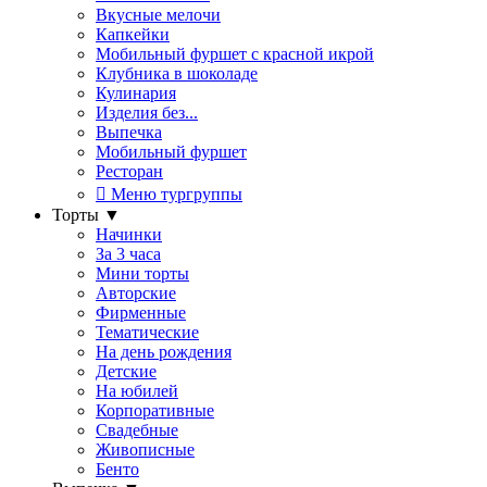
Вкусные мелочи
Капкейки
Мобильный фуршет с красной икрой
Клубника в шоколаде
Кулинария
Изделия без...
Выпечка
Мобильный фуршет
Ресторан
Меню тургруппы
Торты
▼
Начинки
За 3 часа
Мини торты
Авторские
Фирменные
Тематические
На день рождения
Детские
На юбилей
Корпоративные
Свадебные
Живописные
Бенто