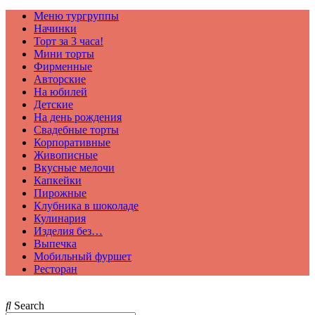
Меню тургруппы
Начинки
Торт за 3 часа!
Мини торты
Фирменные
Авторские
На юбилей
Детские
На день рождения
Свадебные торты
Корпоративные
Живописные
Вкусные мелочи
Капкейки
Пирожные
Клубника в шоколаде
Кулинария
Изделия без…
Выпечка
Мобильный фуршет
Ресторан
Search