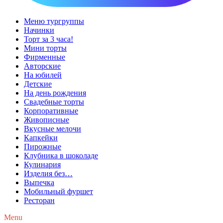
Меню тургруппы
Начинки
Торт за 3 часа!
Мини торты
Фирменные
Авторские
На юбилей
Детские
На день рождения
Свадебные торты
Корпоративные
Живописные
Вкусные мелочи
Капкейки
Пирожные
Клубника в шоколаде
Кулинария
Изделия без…
Выпечка
Мобильный фуршет
Ресторан
Menu