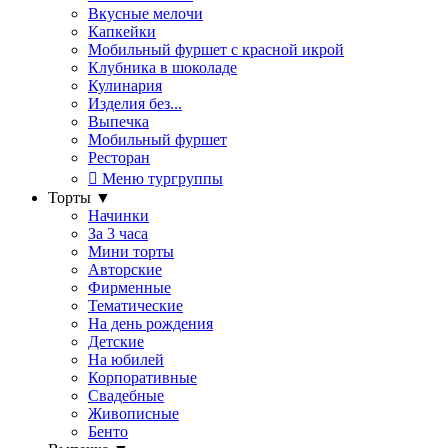
Вкусные мелочи
Капкейки
Мобильный фуршет с красной икрой
Клубника в шоколаде
Кулинария
Изделия без...
Выпечка
Мобильный фуршет
Ресторан
Меню тургруппы
Торты
▼
Начинки
За 3 часа
Мини торты
Авторские
Фирменные
Тематические
На день рождения
Детские
На юбилей
Корпоративные
Свадебные
Живописные
Бенто