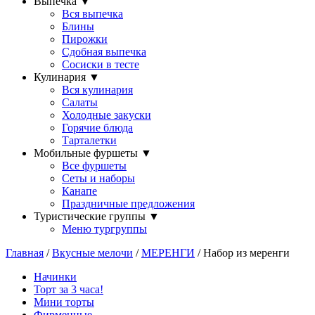
Выпечка
▼
Вся выпечка
Блины
Пирожки
Сдобная выпечка
Сосиски в тесте
Кулинария
▼
Вся кулинария
Салаты
Холодные закуски
Горячие блюда
Тарталетки
Мобильные фуршеты
▼
Все фуршеты
Сеты и наборы
Канапе
Праздничные предложения
Туристические группы
▼
Меню тургруппы
Главная
/
Вкусные мелочи
/
МЕРЕНГИ
/ Набор из меренги
Начинки
Торт за 3 часа!
Мини торты
Фирменные