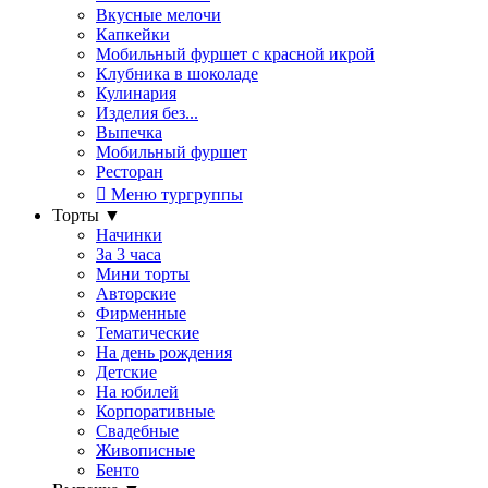
Вкусные мелочи
Капкейки
Мобильный фуршет с красной икрой
Клубника в шоколаде
Кулинария
Изделия без...
Выпечка
Мобильный фуршет
Ресторан
Меню тургруппы
Торты
▼
Начинки
За 3 часа
Мини торты
Авторские
Фирменные
Тематические
На день рождения
Детские
На юбилей
Корпоративные
Свадебные
Живописные
Бенто