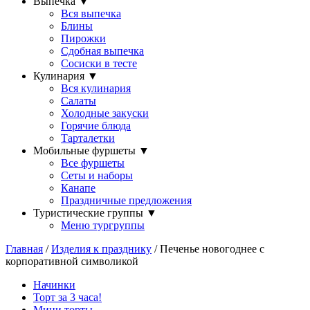
Выпечка
▼
Вся выпечка
Блины
Пирожки
Сдобная выпечка
Сосиски в тесте
Кулинария
▼
Вся кулинария
Салаты
Холодные закуски
Горячие блюда
Тарталетки
Мобильные фуршеты
▼
Все фуршеты
Сеты и наборы
Канапе
Праздничные предложения
Туристические группы
▼
Меню тургруппы
Главная
/
Изделия к празднику
/ Печенье новогоднее с
корпоративной символикой
Начинки
Торт за 3 часа!
Мини торты