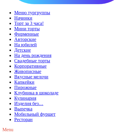
Меню тургруппы
Начинки
Торт за 3 часа!
Мини торты
Фирменные
Авторские
На юбилей
Детские
На день рождения
Свадебные торты
Корпоративные
Живописные
Вкусные мелочи
Капкейки
Пирожные
Клубника в шоколаде
Кулинария
Изделия без…
Выпечка
Мобильный фуршет
Ресторан
Menu