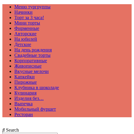
Меню тургруппы
Начинки
Торт за 3 часа!
Мини торты
Фирменные
Авторские
На юбилей
Детские
На день рождения
Свадебные торты
Корпоративные
Живописные
Вкусные мелочи
Капкейки
Пирожные
Клубника в шоколаде
Кулинария
Изделия без…
Выпечка
Мобильный фуршет
Ресторан
Search