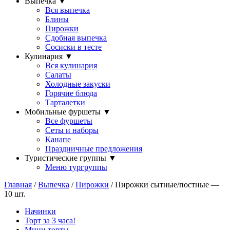
Выпечка
▼
Вся выпечка
Блины
Пирожки
Сдобная выпечка
Сосиски в тесте
Кулинария
▼
Вся кулинария
Салаты
Холодные закуски
Горячие блюда
Тарталетки
Мобильные фуршеты
▼
Все фуршеты
Сеты и наборы
Канапе
Праздничные предложения
Туристические группы
▼
Меню тургруппы
Главная
/
Выпечка
/
Пирожки
/ Пирожки сытные/постные —
10 шт.
Начинки
Торт за 3 часа!
Мини торты