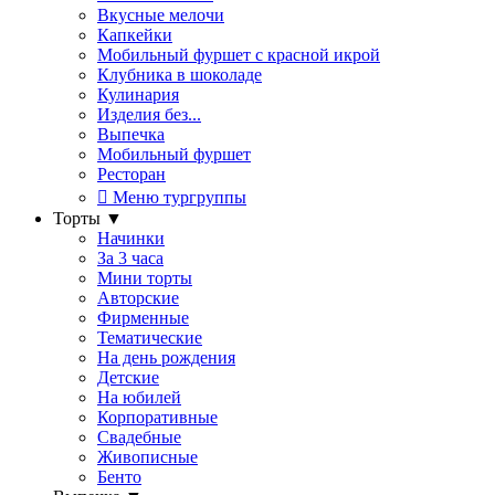
Вкусные мелочи
Капкейки
Мобильный фуршет с красной икрой
Клубника в шоколаде
Кулинария
Изделия без...
Выпечка
Мобильный фуршет
Ресторан
Меню тургруппы
Торты
▼
Начинки
За 3 часа
Мини торты
Авторские
Фирменные
Тематические
На день рождения
Детские
На юбилей
Корпоративные
Свадебные
Живописные
Бенто