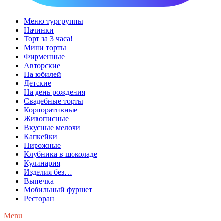
Меню тургруппы
Начинки
Торт за 3 часа!
Мини торты
Фирменные
Авторские
На юбилей
Детские
На день рождения
Свадебные торты
Корпоративные
Живописные
Вкусные мелочи
Капкейки
Пирожные
Клубника в шоколаде
Кулинария
Изделия без…
Выпечка
Мобильный фуршет
Ресторан
Menu