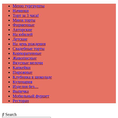
Меню тургруппы
Начинки
Торт за 3 часа!
Мини торты
Фирменные
Авторские
На юбилей
Детские
На день рождения
Свадебные торты
Корпоративные
Живописные
Вкусные мелочи
Капкейки
Пирожные
Клубника в шоколаде
Кулинария
Изделия без…
Выпечка
Мобильный фуршет
Ресторан
Search