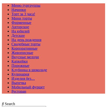
Меню тургруппы
Начинки
Торт за 3 часа!
Мини торты
Фирменные
Авторские
На юбилей
Детские
На день рождения
Свадебные торты
Корпоративные
Живописные
Вкусные мелочи
Капкейки
Пирожные
Клубника в шоколаде
Кулинария
Изделия без…
Выпечка
Мобильный фуршет
Ресторан
Search