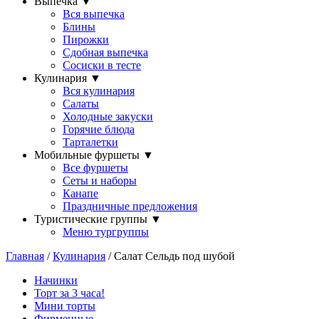
Выпечка
▼
Вся выпечка
Блины
Пирожки
Сдобная выпечка
Сосиски в тесте
Кулинария
▼
Вся кулинария
Салаты
Холодные закуски
Горячие блюда
Тарталетки
Мобильные фуршеты
▼
Все фуршеты
Сеты и наборы
Канапе
Праздничные предложения
Туристические группы
▼
Меню тургруппы
Главная
/
Кулинария
/ Салат Сельдь под шубой
Начинки
Торт за 3 часа!
Мини торты
Фирменные