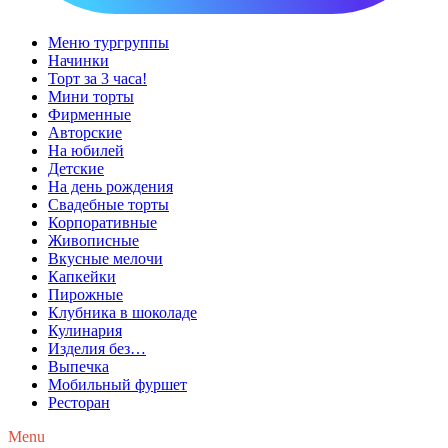
Меню тургруппы
Начинки
Торт за 3 часа!
Мини торты
Фирменные
Авторские
На юбилей
Детские
На день рождения
Свадебные торты
Корпоративные
Живописные
Вкусные мелочи
Капкейки
Пирожные
Клубника в шоколаде
Кулинария
Изделия без…
Выпечка
Мобильный фуршет
Ресторан
Menu