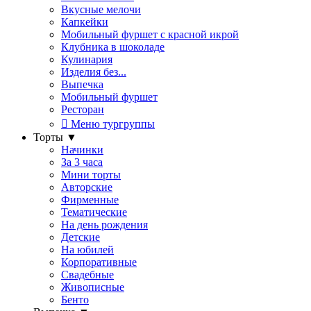
Вкусные мелочи
Капкейки
Мобильный фуршет с красной икрой
Клубника в шоколаде
Кулинария
Изделия без...
Выпечка
Мобильный фуршет
Ресторан
Меню тургруппы
Торты
▼
Начинки
За 3 часа
Мини торты
Авторские
Фирменные
Тематические
На день рождения
Детские
На юбилей
Корпоративные
Свадебные
Живописные
Бенто