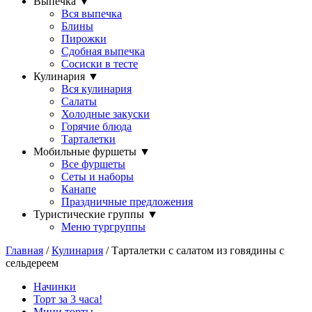
Выпечка
▼
Вся выпечка
Блины
Пирожки
Сдобная выпечка
Сосиски в тесте
Кулинария
▼
Вся кулинария
Салаты
Холодные закуски
Горячие блюда
Тарталетки
Мобильные фуршеты
▼
Все фуршеты
Сеты и наборы
Канапе
Праздничные предложения
Туристические группы
▼
Меню тургруппы
Главная
/
Кулинария
/ Тарталетки с салатом из говядины с
сельдереем
Начинки
Торт за 3 часа!
Мини торты