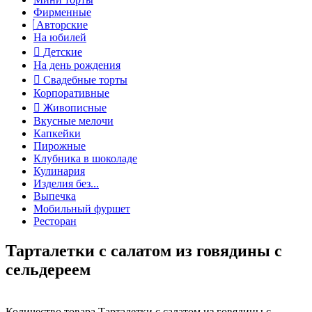
Фирменные
Авторские
На юбилей
Детские
На день рождения
Свадебные торты
Корпоративные
Живописные
Вкусные мелочи
Капкейки
Пирожные
Клубника в шоколаде
Кулинария
Изделия без...
Выпечка
Мобильный фуршет
Ресторан
Тарталетки с салатом из говядины с
сельдереем
Количество товара Тарталетки с салатом из говядины с