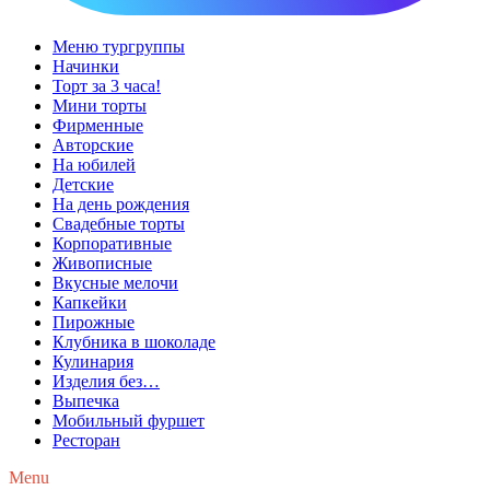
Меню тургруппы
Начинки
Торт за 3 часа!
Мини торты
Фирменные
Авторские
На юбилей
Детские
На день рождения
Свадебные торты
Корпоративные
Живописные
Вкусные мелочи
Капкейки
Пирожные
Клубника в шоколаде
Кулинария
Изделия без…
Выпечка
Мобильный фуршет
Ресторан
Menu