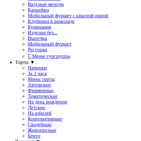
Вкусные мелочи
Капкейки
Мобильный фуршет с красной икрой
Клубника в шоколаде
Кулинария
Изделия без...
Выпечка
Мобильный фуршет
Ресторан
Меню тургруппы
Торты
▼
Начинки
За 3 часа
Мини торты
Авторские
Фирменные
Тематические
На день рождения
Детские
На юбилей
Корпоративные
Свадебные
Живописные
Бенто