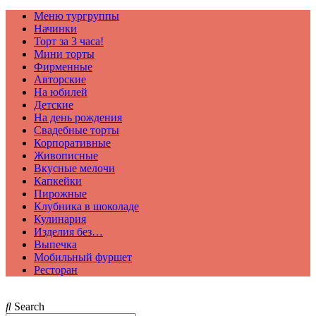
Меню тургруппы
Начинки
Торт за 3 часа!
Мини торты
Фирменные
Авторские
На юбилей
Детские
На день рождения
Свадебные торты
Корпоративные
Живописные
Вкусные мелочи
Капкейки
Пирожные
Клубника в шоколаде
Кулинария
Изделия без…
Выпечка
Мобильный фуршет
Ресторан
Search