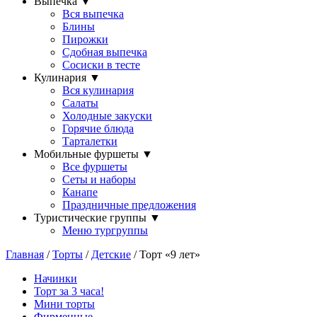
Выпечка
▼
Вся выпечка
Блины
Пирожки
Сдобная выпечка
Сосиски в тесте
Кулинария
▼
Вся кулинария
Салаты
Холодные закуски
Горячие блюда
Тарталетки
Мобильные фуршеты
▼
Все фуршеты
Сеты и наборы
Канапе
Праздничные предложения
Туристические группы
▼
Меню тургруппы
Главная
/
Торты
/
Детские
/ Торт «9 лет»
Начинки
Торт за 3 часа!
Мини торты
Фирменные