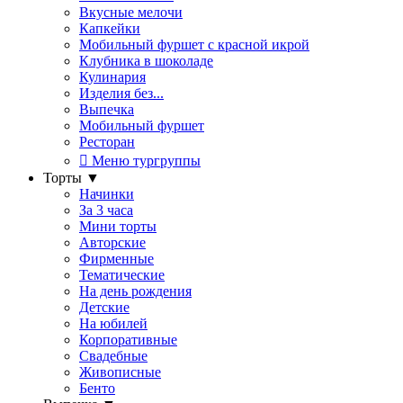
Вкусные мелочи
Капкейки
Мобильный фуршет с красной икрой
Клубника в шоколаде
Кулинария
Изделия без...
Выпечка
Мобильный фуршет
Ресторан
Меню тургруппы
Торты
▼
Начинки
За 3 часа
Мини торты
Авторские
Фирменные
Тематические
На день рождения
Детские
На юбилей
Корпоративные
Свадебные
Живописные
Бенто