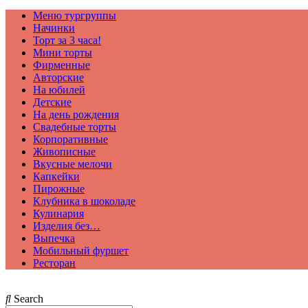
Меню тургруппы
Начинки
Торт за 3 часа!
Мини торты
Фирменные
Авторские
На юбилей
Детские
На день рождения
Свадебные торты
Корпоративные
Живописные
Вкусные мелочи
Капкейки
Пирожные
Клубника в шоколаде
Кулинария
Изделия без…
Выпечка
Мобильный фуршет
Ресторан
Search