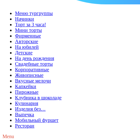
Меню тургруппы
Начинки
Торт за 3 часа!
Мини торты
Фирменные
Авторские
На юбилей
Детские
На день рождения
Свадебные торты
Корпоративные
Живописные
Вкусные мелочи
Капкейки
Пирожные
Клубника в шоколаде
Кулинария
Изделия без…
Выпечка
Мобильный фуршет
Ресторан
Menu