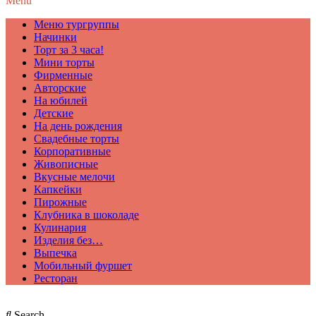
Menu
Меню тургруппы
Начинки
Торт за 3 часа!
Мини торты
Фирменные
Авторские
На юбилей
Детские
На день рождения
Свадебные торты
Корпоративные
Живописные
Вкусные мелочи
Капкейки
Пирожные
Клубника в шоколаде
Кулинария
Изделия без…
Выпечка
Мобильный фуршет
Ресторан
Search