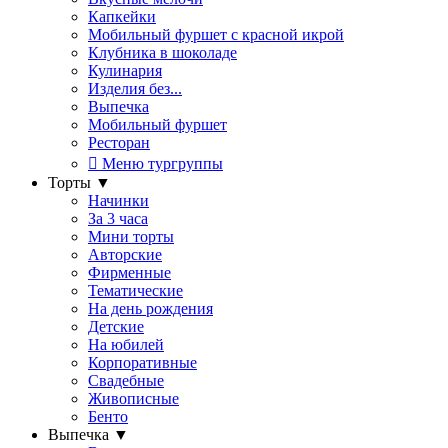
Капкейки
Мобильный фуршет с красной икрой
Клубника в шоколаде
Кулинария
Изделия без...
Выпечка
Мобильный фуршет
Ресторан
Меню тургруппы
Торты
▼
Начинки
За 3 часа
Мини торты
Авторские
Фирменные
Тематические
На день рождения
Детские
На юбилей
Корпоративные
Свадебные
Живописные
Бенто
Выпечка
▼