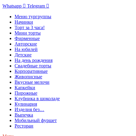
Whatsapp
Telegram
Меню тургруппы
Начинки
Торт за 3 часа!
Мини торты
Фирменные
Авторские
На юбилей
Детские
На день рождения
Свадебные торты
Корпоративные
Живописные
Вкусные мелочи
Капкейки
Пирожные
Клубника в шоколаде
Кулинария
Изделия без…
Выпечка
Мобильный фуршет
Ресторан