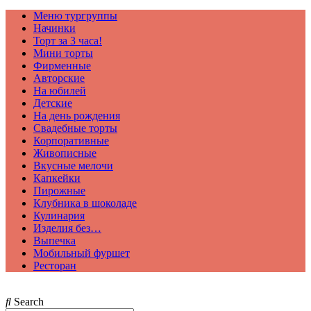
Меню тургруппы
Начинки
Торт за 3 часа!
Мини торты
Фирменные
Авторские
На юбилей
Детские
На день рождения
Свадебные торты
Корпоративные
Живописные
Вкусные мелочи
Капкейки
Пирожные
Клубника в шоколаде
Кулинария
Изделия без…
Выпечка
Мобильный фуршет
Ресторан
Search