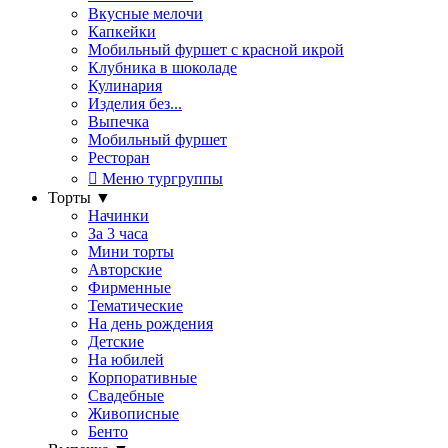
Вкусные мелочи
Капкейки
Мобильный фуршет с красной икрой
Клубника в шоколаде
Кулинария
Изделия без...
Выпечка
Мобильный фуршет
Ресторан
Меню тургруппы
Торты
▼
Начинки
За 3 часа
Мини торты
Авторские
Фирменные
Тематические
На день рождения
Детские
На юбилей
Корпоративные
Свадебные
Живописные
Бенто