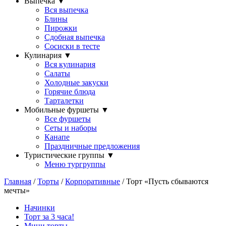
Выпечка
▼
Вся выпечка
Блины
Пирожки
Сдобная выпечка
Сосиски в тесте
Кулинария
▼
Вся кулинария
Салаты
Холодные закуски
Горячие блюда
Тарталетки
Мобильные фуршеты
▼
Все фуршеты
Сеты и наборы
Канапе
Праздничные предложения
Туристические группы
▼
Меню тургруппы
Главная
/
Торты
/
Корпоративные
/ Торт «Пусть сбываются
мечты»
Начинки
Торт за 3 часа!
Мини торты