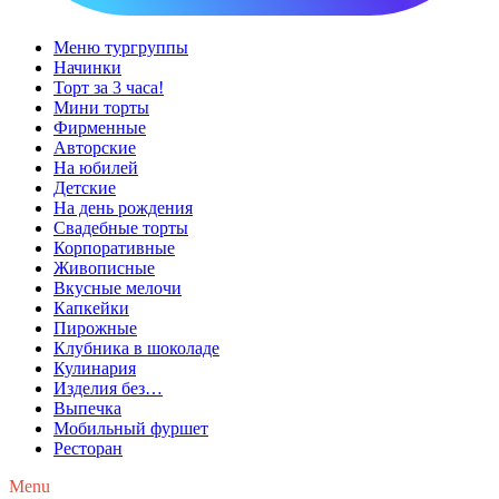
Меню тургруппы
Начинки
Торт за 3 часа!
Мини торты
Фирменные
Авторские
На юбилей
Детские
На день рождения
Свадебные торты
Корпоративные
Живописные
Вкусные мелочи
Капкейки
Пирожные
Клубника в шоколаде
Кулинария
Изделия без…
Выпечка
Мобильный фуршет
Ресторан
Menu