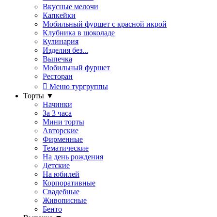
Вкусные мелочи
Капкейки
Мобильный фуршет с красной икрой
Клубника в шоколаде
Кулинария
Изделия без...
Выпечка
Мобильный фуршет
Ресторан
Меню тургруппы
Торты
▼
Начинки
За 3 часа
Мини торты
Авторские
Фирменные
Тематические
На день рождения
Детские
На юбилей
Корпоративные
Свадебные
Живописные
Бенто