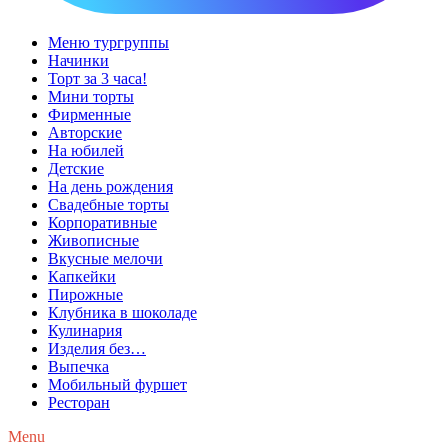
Меню тургруппы
Начинки
Торт за 3 часа!
Мини торты
Фирменные
Авторские
На юбилей
Детские
На день рождения
Свадебные торты
Корпоративные
Живописные
Вкусные мелочи
Капкейки
Пирожные
Клубника в шоколаде
Кулинария
Изделия без…
Выпечка
Мобильный фуршет
Ресторан
Menu