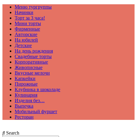
Меню тургруппы
Начинки
Торт за 3 часа!
Мини торты
Фирменные
Авторские
На юбилей
Детские
На день рождения
Свадебные торты
Корпоративные
Живописные
Вкусные мелочи
Капкейки
Пирожные
Клубника в шоколаде
Кулинария
Изделия без…
Выпечка
Мобильный фуршет
Ресторан
Search