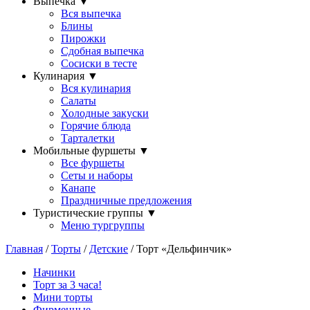
Выпечка
▼
Вся выпечка
Блины
Пирожки
Сдобная выпечка
Сосиски в тесте
Кулинария
▼
Вся кулинария
Салаты
Холодные закуски
Горячие блюда
Тарталетки
Мобильные фуршеты
▼
Все фуршеты
Сеты и наборы
Канапе
Праздничные предложения
Туристические группы
▼
Меню тургруппы
Главная
/
Торты
/
Детские
/ Торт «Дельфинчик»
Начинки
Торт за 3 часа!
Мини торты
Фирменные