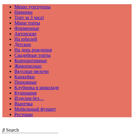
Меню тургруппы
Начинки
Торт за 3 часа!
Мини торты
Фирменные
Авторские
На юбилей
Детские
На день рождения
Свадебные торты
Корпоративные
Живописные
Вкусные мелочи
Капкейки
Пирожные
Клубника в шоколаде
Кулинария
Изделия без…
Выпечка
Мобильный фуршет
Ресторан
Search