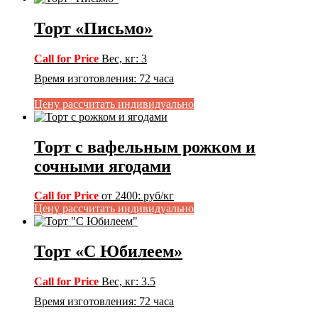
Торт «Письмо»
Call for Price
Вес, кг
:
3
Время изготовления
:
72 часа
Цену рассчитать индивидуально
Торт с вафельным рожком и
сочными ягодами
Call for Price
от 2400
:
руб/кг
Цену рассчитать индивидуально
Торт «С Юбилеем»
Call for Price
Вес, кг
:
3.5
Время изготовления
:
72 часа