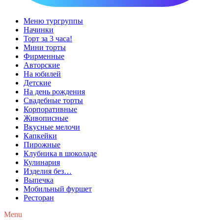
Меню тургруппы
Начинки
Торт за 3 часа!
Мини торты
Фирменные
Авторские
На юбилей
Детские
На день рождения
Свадебные торты
Корпоративные
Живописные
Вкусные мелочи
Капкейки
Пирожные
Клубника в шоколаде
Кулинария
Изделия без…
Выпечка
Мобильный фуршет
Ресторан
Menu