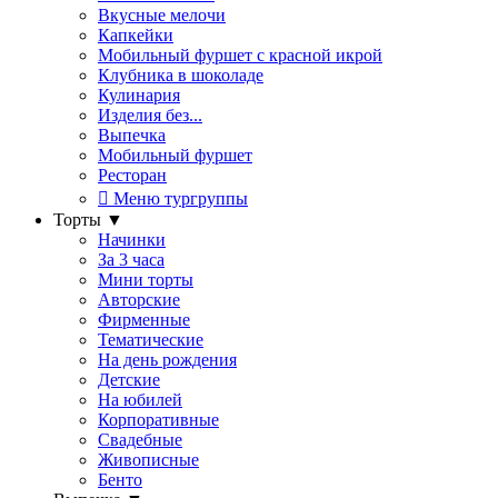
Вкусные мелочи
Капкейки
Мобильный фуршет с красной икрой
Клубника в шоколаде
Кулинария
Изделия без...
Выпечка
Мобильный фуршет
Ресторан
Меню тургруппы
Торты
▼
Начинки
За 3 часа
Мини торты
Авторские
Фирменные
Тематические
На день рождения
Детские
На юбилей
Корпоративные
Свадебные
Живописные
Бенто