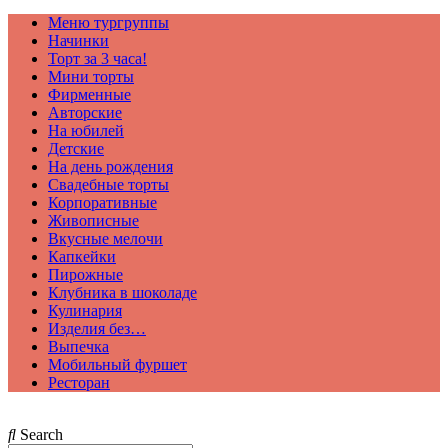
Меню тургруппы
Начинки
Торт за 3 часа!
Мини торты
Фирменные
Авторские
На юбилей
Детские
На день рождения
Свадебные торты
Корпоративные
Живописные
Вкусные мелочи
Капкейки
Пирожные
Клубника в шоколаде
Кулинария
Изделия без…
Выпечка
Мобильный фуршет
Ресторан
Search