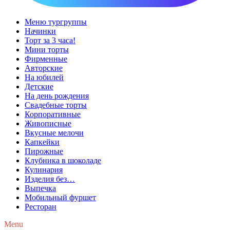
Меню тургруппы
Начинки
Торт за 3 часа!
Мини торты
Фирменные
Авторские
На юбилей
Детские
На день рождения
Свадебные торты
Корпоративные
Живописные
Вкусные мелочи
Капкейки
Пирожные
Клубника в шоколаде
Кулинария
Изделия без…
Выпечка
Мобильный фуршет
Ресторан
Menu