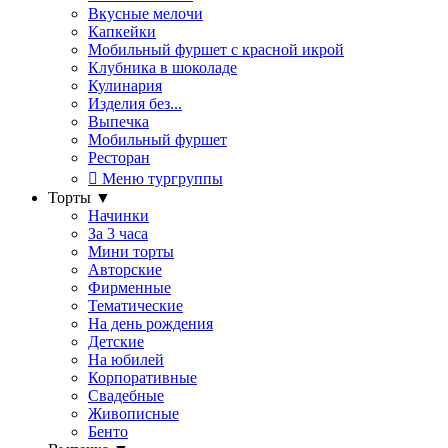
Вкусные мелочи
Капкейки
Мобильный фуршет с красной икрой
Клубника в шоколаде
Кулинария
Изделия без...
Выпечка
Мобильный фуршет
Ресторан
Меню тургруппы
Торты
▼
Начинки
За 3 часа
Мини торты
Авторские
Фирменные
Тематические
На день рождения
Детские
На юбилей
Корпоративные
Свадебные
Живописные
Бенто