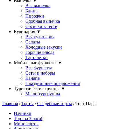
Выпечка
▼
Вся выпечка
Блины
Пирожки
Сдобная выпечка
Сосиски в тесте
Кулинария
▼
Вся кулинария
Салаты
Холодные закуски
Горячие блюда
Тарталетки
Мобильные фуршеты
▼
Все фуршеты
Сеты и наборы
Канапе
Праздничные предложения
Туристические группы
▼
Меню тургруппы
Главная
/
Торты
/
Свадебные торты
/ Торт Пара
Начинки
Торт за 3 часа!
Мини торты
Фирменные