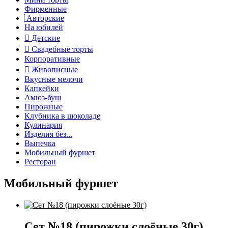
Фирменные
Авторские
На юбилей
Детские
Свадебные торты
Корпоративные
Живописные
Вкусные мелочи
Капкейки
Амюз-буш
Пирожные
Клубника в шоколаде
Кулинария
Изделия без...
Выпечка
Мобильный фуршет
Ресторан
Мобильный фуршет
Сет №18 (пирожки слоёные 30г)