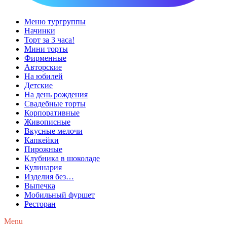
Меню тургруппы
Начинки
Торт за 3 часа!
Мини торты
Фирменные
Авторские
На юбилей
Детские
На день рождения
Свадебные торты
Корпоративные
Живописные
Вкусные мелочи
Капкейки
Пирожные
Клубника в шоколаде
Кулинария
Изделия без…
Выпечка
Мобильный фуршет
Ресторан
Menu