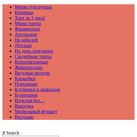
Меню тургруппы
Начинки
Торт за 3 часа!
Мини торты
Фирменные
Авторские
На юбилей
Детские
На день рождения
Свадебные торты
Корпоративные
Живописные
Вкусные мелочи
Капкейки
Пирожные
Клубника в шоколаде
Кулинария
Изделия без…
Выпечка
Мобильный фуршет
Ресторан
Search