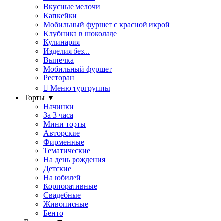
Вкусные мелочи
Капкейки
Мобильный фуршет с красной икрой
Клубника в шоколаде
Кулинария
Изделия без...
Выпечка
Мобильный фуршет
Ресторан
Меню тургруппы
Торты
▼
Начинки
За 3 часа
Мини торты
Авторские
Фирменные
Тематические
На день рождения
Детские
На юбилей
Корпоративные
Свадебные
Живописные
Бенто