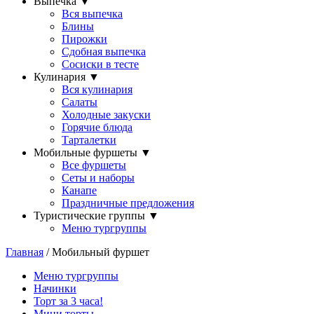
Выпечка
▼
Вся выпечка
Блины
Пирожки
Сдобная выпечка
Сосиски в тесте
Кулинария
▼
Вся кулинария
Салаты
Холодные закуски
Горячие блюда
Тарталетки
Мобильные фуршеты
▼
Все фуршеты
Сеты и наборы
Канапе
Праздничные предложения
Туристические группы
▼
Меню тургруппы
Главная
/ Мобильный фуршет
Меню тургруппы
Начинки
Торт за 3 часа!
Мини торты